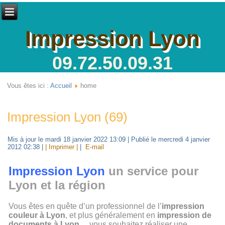
Impression Lyon
09.72.50.09.31
Vous êtes ici :
Accueil
home
Impression Lyon (69)
Mis à jour le mardi 18 janvier 2022 13:09
|
Publié le mercredi 4 janvier
2012 02:38
|
| Imprimer |
|
E-mail
Impression Lyon
un service pour
Lyon et la région
Vous êtes en quête d’un professionnel de l’
impression
couleur à Lyon
, et plus généralement en
impression de
documents à Lyon
... vous souhaitez réaliser une