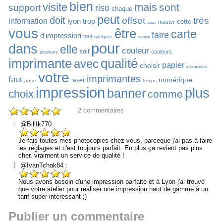
bien
visite
mais
sont
support
riso
chaque
peut
doit
offset
très
information
lyon
trop
cette
master
aussi
vous
être
carte
faire
d'impression
tout
quelques
surtout
pour
dans
elle
couleur
soit
couleurs
plusieurs
imprimante
qualité
avec
papier
choisir
informations
votre
imprimantes
faut
numérique
laser
autre
temps
impression
plus
banner
choix
comme
2
commentaires
@BillIk770 :
Je fais toutes mes photocopies chez vous, parceque j'ai pas à faire
les réglages et c'est toujours parfait. En plus ça revient pas plus
cher, vraiment un service de qualité !
@IvanTchak84 :
Nous avons besoin d'une impression parfaite et à Lyon j'ai trouvé
que votre atelier pour réaliser une impression haut de gamme à un
tarif super interessant ;)
Publier un commentaire