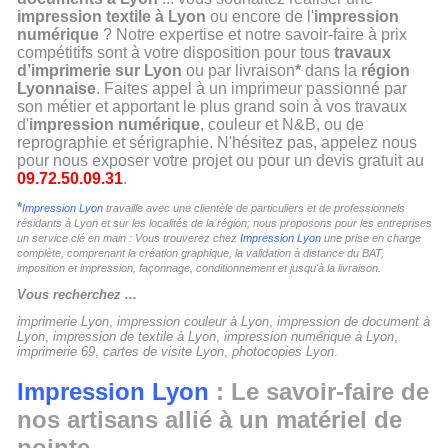
impression textile à Lyon
ou encore de l'
impression
numérique
? Notre expertise et notre savoir-faire à prix
compétitifs sont à votre disposition pour tous
travaux
d’imprimerie sur Lyon
ou par livraison
*
dans la
région
Lyonnaise
. Faites appel à un imprimeur passionné par
son métier et apportant le plus grand soin à vos travaux
d'
impression numérique
, couleur et N&B, ou de
reprographie et sérigraphie. N'hésitez pas, appelez nous
pour nous exposer votre projet ou pour un devis gratuit au
09.72.50.09.31
.
*
Impression Lyon
travaille avec une clientèle de particuliers et de professionnels
résidants à Lyon et sur les localités de la région; nous proposons pour les entreprises
un service clé en main : Vous trouverez chez
Impression Lyon
une prise en charge
complète, comprenant la création graphique, la validation à distance du BAT,
imposition et impression, façonnage, conditionnement et jusqu'à la livraison.
Vous recherchez ...
imprimerie Lyon
,
impression couleur à Lyon
,
impression de document à
Lyon
,
impression de textile à Lyon
,
impression numérique à Lyon
,
imprimerie 69
,
cartes de visite Lyon
,
photocopies Lyon
.
Impression Lyon
: Le savoir-faire de
nos artisans allié à un matériel de
pointe