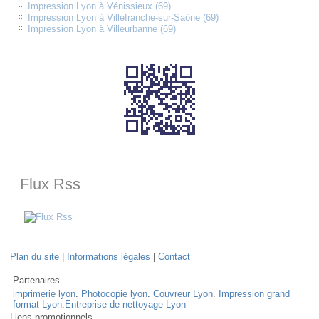
Impression Lyon à Vénissieux (69)
Impression Lyon à Villefranche-sur-Saône (69)
Impression Lyon à Villeurbanne (69)
Flux Rss
Plan du site
|
Informations légales
|
Contact
Partenaires
imprimerie lyon
.
Photocopie lyon
.
Couvreur Lyon
.
Impression grand
format Lyon
.
Entreprise de nettoyage Lyon
Liens promotionnels