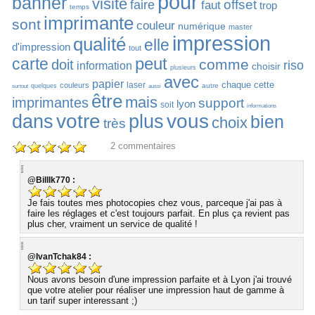
pour
banner
visite
offset
faire
faut
trop
temps
imprimante
sont
couleur
numérique
master
impression
qualité
elle
d'impression
tout
peut
carte
comme
doit
riso
information
choisir
plusieurs
avec
papier
chaque
cette
laser
couleurs
autre
quelques
surtout
aussi
être
mais
imprimantes
support
lyon
soit
informations
votre
vous
dans
plus
bien
choix
très
2
commentaires
@BillIk770 :
Je fais toutes mes photocopies chez vous, parceque j'ai pas à
faire les réglages et c'est toujours parfait. En plus ça revient pas
plus cher, vraiment un service de qualité !
@IvanTchak84 :
Nous avons besoin d'une impression parfaite et à Lyon j'ai trouvé
que votre atelier pour réaliser une impression haut de gamme à
un tarif super interessant ;)