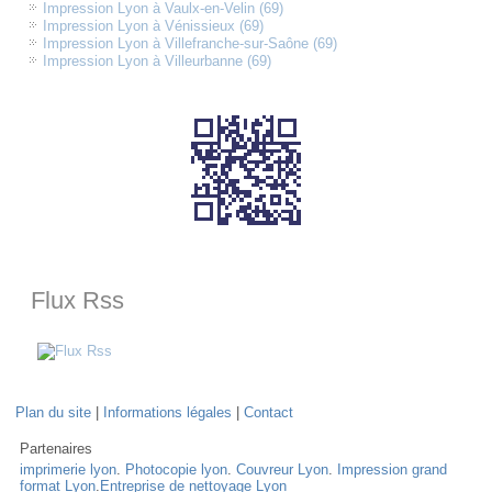
Impression Lyon à Vaulx-en-Velin (69)
Impression Lyon à Vénissieux (69)
Impression Lyon à Villefranche-sur-Saône (69)
Impression Lyon à Villeurbanne (69)
Flux Rss
Plan du site
|
Informations légales
|
Contact
Partenaires
imprimerie lyon
.
Photocopie lyon
.
Couvreur Lyon
.
Impression grand
format Lyon
.
Entreprise de nettoyage Lyon