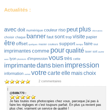
Actualités :
plus
avec
peut
doit
riso
couleur
numérique
informations
banner
visite
sont
faut
trop
papier
choisir
chaque
être
offset
support
faire
master
couleurs
tout
temps
quelques
pour
qualité
comme
imprimantes
laser
soit
autre
vous
très
lyon
d'impression
cette
plusieurs
aussi
impression
imprimante
dans
bien
votre
carte
elle
mais
choix
information
surtout
2
commentaires
@BillIk770 :
Je fais toutes mes photocopies chez vous, parceque j'ai pas à
faire les réglages et c'est toujours parfait. En plus ça revient pas
plus cher, vraiment un service de qualité !