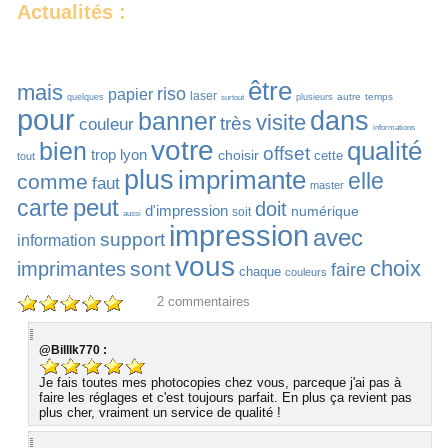
Actualités :
être
mais
riso
papier
laser
autre
temps
quelques
plusieurs
surtout
pour
dans
banner
visite
très
couleur
informations
votre
qualité
bien
offset
trop
lyon
choisir
cette
tout
plus
imprimante
elle
comme
faut
master
peut
carte
doit
d'impression
numérique
soit
aussi
impression
avec
support
information
vous
choix
sont
imprimantes
faire
chaque
couleurs
2
commentaires
@BillIk770 :
Je fais toutes mes photocopies chez vous, parceque j'ai pas à
faire les réglages et c'est toujours parfait. En plus ça revient pas
plus cher, vraiment un service de qualité !