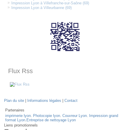
Impression Lyon à Villefranche-sur-Saône (69)
Impression Lyon à Villeurbanne (69)
Flux Rss
Plan du site
|
Informations légales
|
Contact
Partenaires
imprimerie lyon
.
Photocopie lyon
.
Couvreur Lyon
.
Impression grand
format Lyon
.
Entreprise de nettoyage Lyon
Liens promotionnels