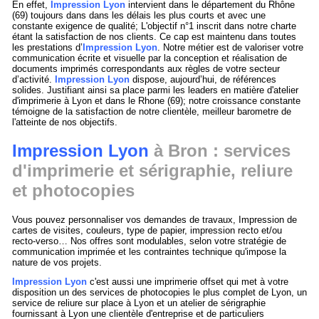
En effet,
Impression Lyon
intervient dans le département du Rhône
(69) toujours dans dans les délais les plus courts et avec une
constante exigence de qualité; L'objectif n°1 inscrit dans notre charte
étant la satisfaction de nos clients. Ce cap est maintenu dans toutes
les prestations d’
Impression Lyon
. Notre métier est de valoriser votre
communication écrite et visuelle par la conception et réalisation de
documents imprimés correspondants aux règles de votre secteur
d’activité.
Impression Lyon
dispose, aujourd’hui, de références
solides. Justifiant ainsi sa place parmi les leaders en matière d'atelier
d'imprimerie à Lyon et dans le Rhone (69); notre croissance constante
témoigne de la satisfaction de notre clientèle, meilleur barometre de
l'atteinte de nos objectifs.
Impression Lyon
à Bron : services
d'imprimerie et sérigraphie, reliure
et photocopies
Vous pouvez personnaliser vos demandes de travaux, Impression de
cartes de visites, couleurs, type de papier, impression recto et/ou
recto-verso… Nos offres sont modulables, selon votre stratégie de
communication imprimée et les contraintes technique qu'impose la
nature de vos projets.
Impression Lyon
c'est aussi une imprimerie offset qui met à votre
disposition un des services de photocopies le plus complet de Lyon, un
service de reliure sur place à Lyon et un atelier de sérigraphie
fournissant à Lyon une clientèle d'entreprise et de particuliers