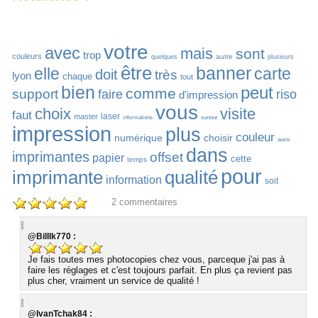
votre
avec
mais
sont
trop
couleurs
autre
quelques
plusieurs
être
banner
elle
carte
doit
très
lyon
chaque
tout
bien
peut
comme
support
faire
riso
d'impression
vous
choix
visite
faut
laser
master
informations
surtout
impression
plus
couleur
numérique
choisir
aussi
dans
imprimantes
offset
papier
cette
temps
pour
imprimante
qualité
information
soit
2
commentaires
@BillIk770 :
Je fais toutes mes photocopies chez vous, parceque j'ai pas à
faire les réglages et c'est toujours parfait. En plus ça revient pas
plus cher, vraiment un service de qualité !
@IvanTchak84 :