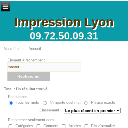
Impression Lyon
09.72.50.09.31
Vous êtes ici :
Accueil
Élément à rechercher :
Rechercher
Total : Un résultat trouvé.
Rechercher :
Tous les mots
N'importe quel mot
Phrase exacte
Classement :
Rechercher seulement dans :
Catégories
Contacts
Articles
Fils d'actualité